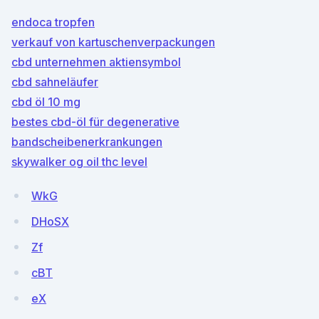
endoca tropfen
verkauf von kartuschenverpackungen
cbd unternehmen aktiensymbol
cbd sahneläufer
cbd öl 10 mg
bestes cbd-öl für degenerative
bandscheibenerkrankungen
skywalker og oil thc level
WkG
DHoSX
Zf
cBT
eX