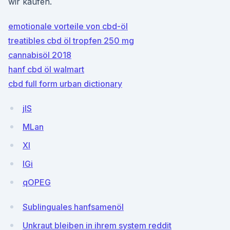
wir kaufen.
emotionale vorteile von cbd-öl
treatibles cbd öl tropfen 250 mg
cannabisöl 2018
hanf cbd öl walmart
cbd full form urban dictionary
jIS
MLan
Xl
lGi
qOPEG
Sublinguales hanfsamenöl
Unkraut bleiben in ihrem system reddit