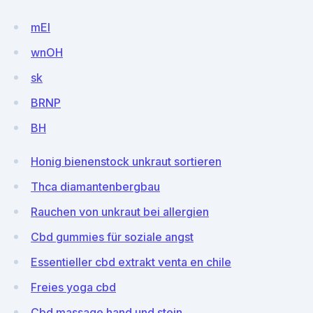
mEI
wnOH
sk
BRNP
BH
Honig bienenstock unkraut sortieren
Thca diamantenbergbau
Rauchen von unkraut bei allergien
Cbd gummies für soziale angst
Essentieller cbd extrakt venta en chile
Freies yoga cbd
Cbd massage hand und stein