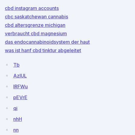
cbd instagram accounts
cbc saskatchewan cannabis
cbd altersgrenze michigan
verbraucht cbd magnesium
das endocannabinoidsystem der haut
was ist hanf cbd tinktur abgeleitet
Tb
AzIUL
lRFWu
pEVrE
qi
nhH
nn