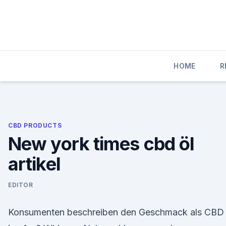
Skip
to
content
HOME
R
CBD PRODUCTS
New york times cbd öl
artikel
EDITOR
Konsumenten beschreiben den Geschmack als CBD