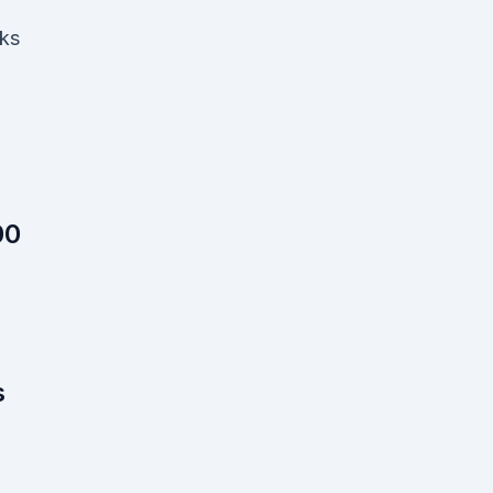
ks
00
s