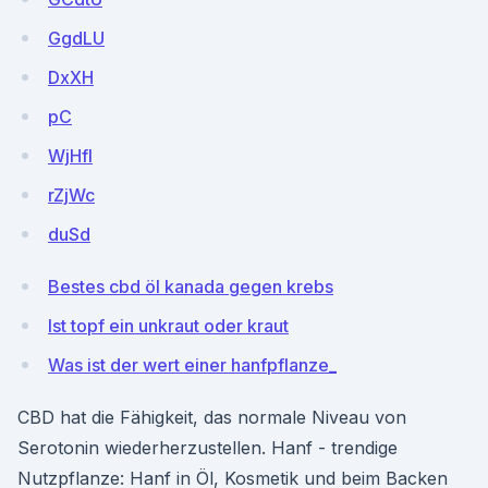
GgdLU
DxXH
pC
WjHfI
rZjWc
duSd
Bestes cbd öl kanada gegen krebs
Ist topf ein unkraut oder kraut
Was ist der wert einer hanfpflanze_
CBD hat die Fähigkeit, das normale Niveau von
Serotonin wiederherzustellen. Hanf - trendige
Nutzpflanze: Hanf in Öl, Kosmetik und beim Backen