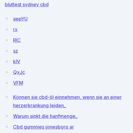
bluttest sydney cbd
aepYU
rx
RlC
sz
kIV
QxJc
VFM
Können sie cbd-öl einnehmen, wenn sie an einer
herzerkrankung leiden_
Warum sinkt die hanfmenge_
Cbd gummies jonesboro ar