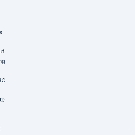
s
uf
ng
HC
te
t