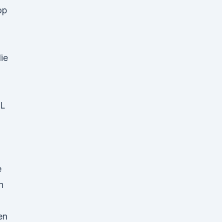
op
ie
OL
e
h
en