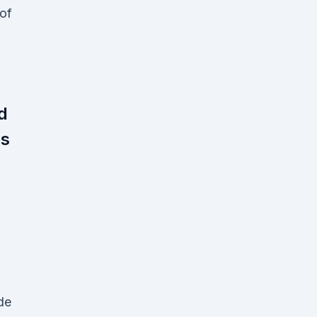
 of
d
s
de