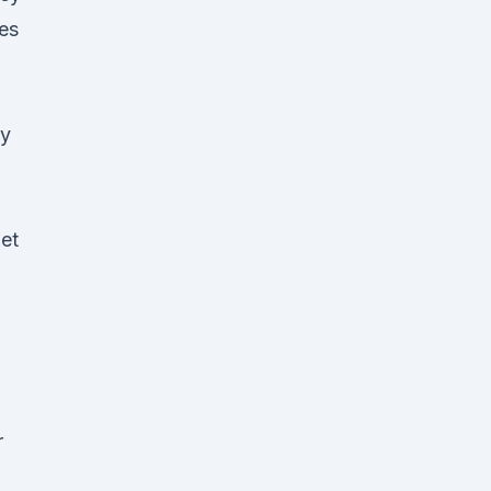
es
dy
net
r