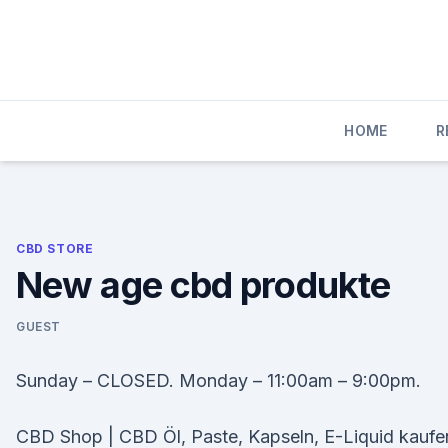
Skip
to
content
HOME
R
CBD STORE
New age cbd produkte
GUEST
Sunday – CLOSED. Monday – 11:00am – 9:00pm.
CBD Shop | CBD Öl, Paste, Kapseln, E-Liquid kaufe