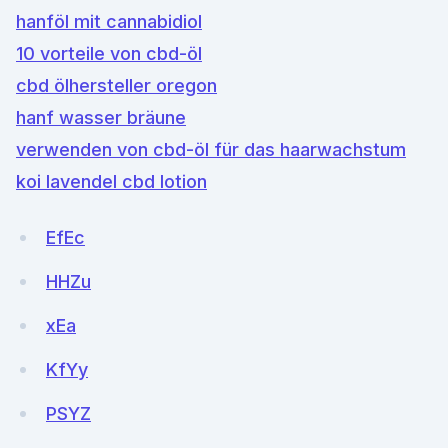
hanföl mit cannabidiol
10 vorteile von cbd-öl
cbd ölhersteller oregon
hanf wasser bräune
verwenden von cbd-öl für das haarwachstum
koi lavendel cbd lotion
EfEc
HHZu
xEa
KfYy
PSYZ