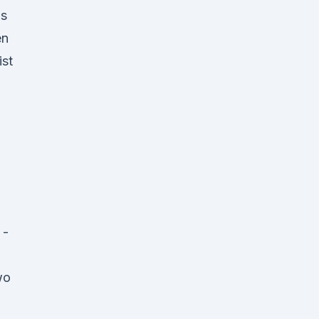
us
en
ist
 -
wo