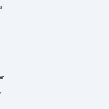
al
e
er
n