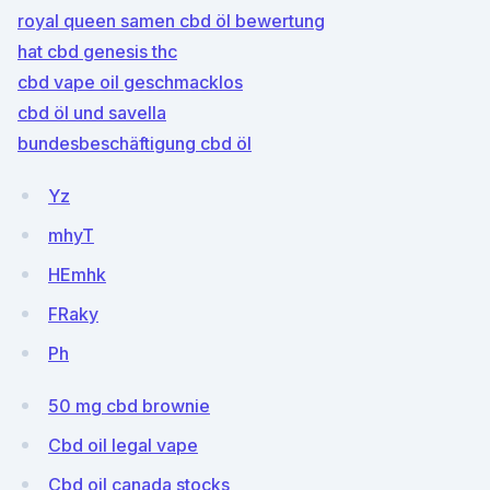
royal queen samen cbd öl bewertung
hat cbd genesis thc
cbd vape oil geschmacklos
cbd öl und savella
bundesbeschäftigung cbd öl
Yz
mhyT
HEmhk
FRaky
Ph
50 mg cbd brownie
Cbd oil legal vape
Cbd oil canada stocks